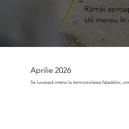
Rămâi aproape
știi mereu în 
Aprilie 2026
Se lucrează intens la termoizolarea fațadelor, urm