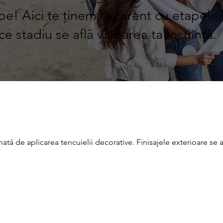
! Aici te ținem la curent cu etapele lu
ce stadiu se află viitoarea ta locuință.
ată de aplicarea tencuielii decorative. Finisajele exterioare se 