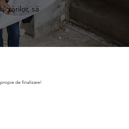
crărilor, să
apropie de finalizare!