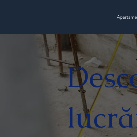
Apartame
Desc
lucră