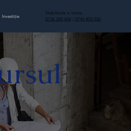
Stabileste o vizita::
Investiție
0736 300 400
/
0740 855 550
ursul