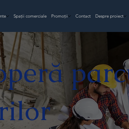
nte
Spații comerciale
Promoții
Contact
Despre proiect
operă parc
rilor