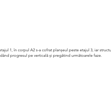
tajul 1, în corpul A2 s-a cofrat planșeul peste etajul 3, iar struct
olidând progresul pe verticală și pregătind următoarele faze.