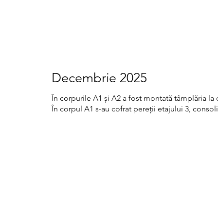
Decembrie 2025
În corpurile A1 și A2 a fost montată tâmplăria la e
În corpul A1 s-au cofrat pereții etajului 3, cons