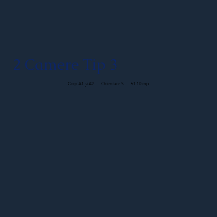
2 Camere Tip 3
Corp A1 și A2
Orientare S
61.10 mp